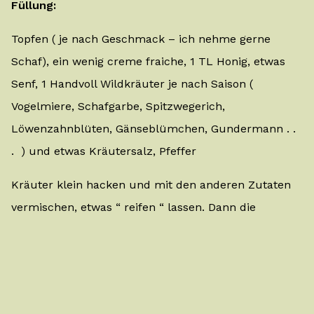
Füllung:
Topfen ( je nach Geschmack – ich nehme gerne
Schaf), ein wenig creme fraiche, 1 TL Honig, etwas
Senf, 1 Handvoll Wildkräuter je nach Saison (
Vogelmiere, Schafgarbe, Spitzwegerich,
Löwenzahnblüten, Gänseblümchen, Gundermann . .
. ) und etwas Kräutersalz, Pfeffer
Kräuter klein hacken und mit den anderen Zutaten
vermischen, etwas “ reifen “ lassen. Dann die
Palatschinken dünn bestreichen, Scheibenkäse
hinein legen, dann nochmals etwas Füllung dazu
und rollen. Statt Käse kann man auch Schinken oder
Lachs oder eine Kombi nehmen.