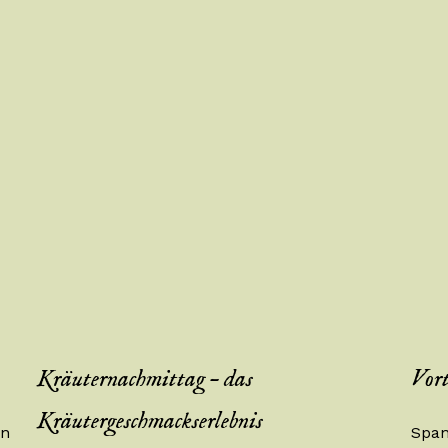
Kräuternachmittag – das
Vort
Kräutergeschmackserlebnis
en
Span