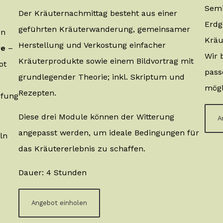
Semi
Der Kräuternachmittag besteht aus einer
Erdg
geführten Kräuterwanderung, gemeinsamer
en
Kräu
Herstellung und Verkostung einfacher
re
–
Wir 
Kräuterprodukte sowie einem Bildvortrag mit
bot
pass
grundlegender Theorie; inkl. Skriptum und
mögl
Rezepten.
üfung
Diese drei Module können der Witterung
A
angepasst werden, um ideale Bedingungen für
ln
das Kräutererlebnis zu schaffen.
Dauer: 4 Stunden
Angebot einholen