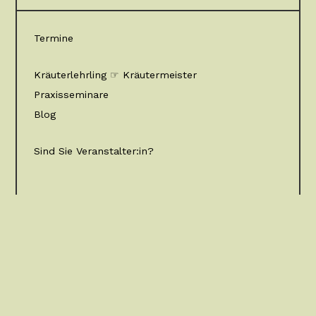
Termine
Kräuterlehrling ☞ Kräutermeister
Praxisseminare
Blog
Sind Sie Veranstalter:in?
Kontakt
Über uns
Mitglied werden
Facebook