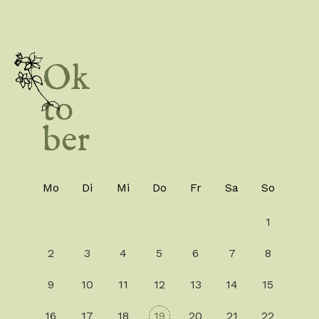
Ok
to
ber
Mo
Di
Mi
Do
Fr
Sa
So
1
2
3
4
5
6
7
8
9
10
11
12
13
14
15
16
17
18
19
20
21
22