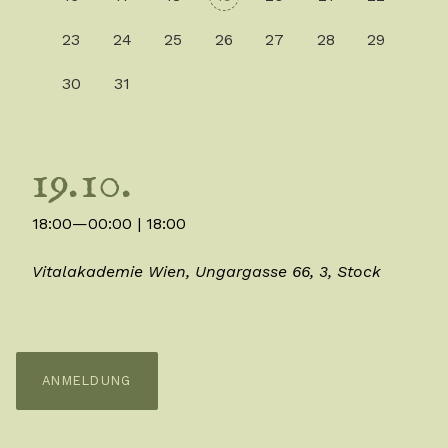
23
24
25
26
27
28
29
30
31
19.10.
18:00—00:00
| 18:00
Vitalakademie Wien, Ungargasse 66, 3, Stock
ANMELDUNG