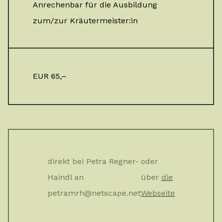
Anrechenbar für die Ausbildung
zum/zur Kräutermeister:in
EUR 65,–
direkt bei Petra Regner-
oder
Haindl an
über
die
petramrh@netscape.net
Webseite