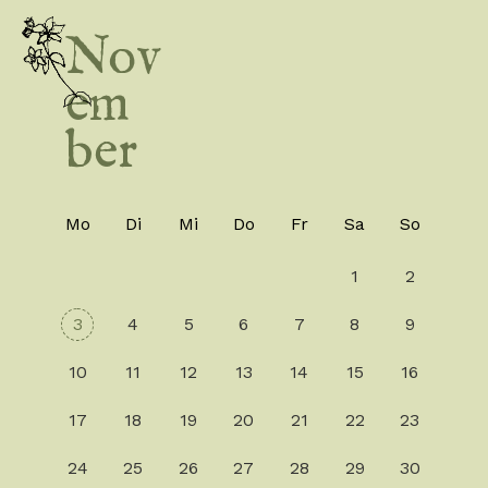
Nov
em
ber
Mo
Di
Mi
Do
Fr
Sa
So
1
2
3
4
5
6
7
8
9
10
11
12
13
14
15
16
17
18
19
20
21
22
23
24
25
26
27
28
29
30