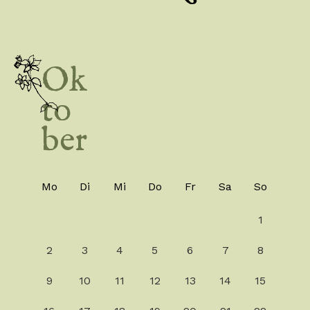
Ok
to
ber
Mo
Di
Mi
Do
Fr
Sa
So
1
2
3
4
5
6
7
8
9
10
11
12
13
14
15