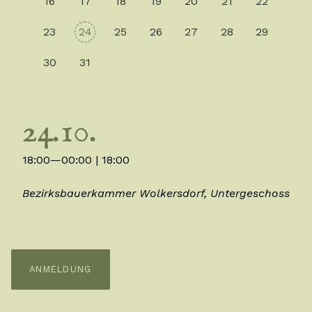
16
17
18
19
20
21
22
23
24
25
26
27
28
29
30
31
24.10.
18:00—00:00
| 18:00
Bezirksbauerkammer Wolkersdorf, Untergeschoss
ANMELDUNG